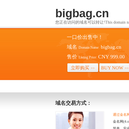
bigbag.cn
您正在访问的域名可以转让!This domain name i
一口价出售中！
域名
bigbag.cn
Domain Name:
售价
CNY 999.00
Listing Price:
立即购买
BUY NOW
>>
>>
域名交易方式：
通过金名网(
金名网(4
简单、安