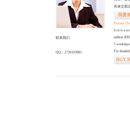
具体交易
我要
Process Ov
4.cn is a w
million RMB
联系我们
5 workdays
For detaile
QQ：2726103981
BUY 