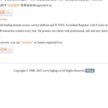
流程可
“点击这里”
查看或咨询support@4.cn。
购买
>>
erview:
orld leading domain escrow service platform and ICANN-Accredited Registrar, with 6 years ri
 transaction volume every year. We promise our clients with professional, safe and easy third-
.
d process, you can
“visit here”
or contact support@4.cn.
NOW
>>
Copyright © 1998 -2025 www.bigbag.cn All Rights Reserved
51La